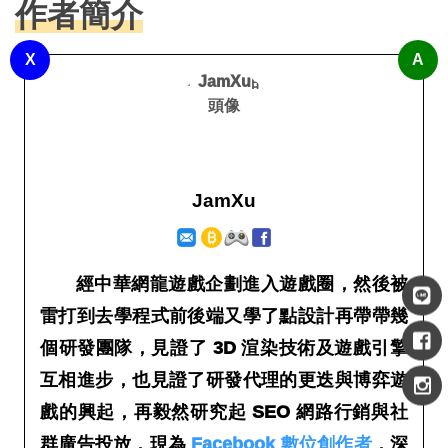
作者簡介
X
A
JamXu
經中華網龍遊戲
企劃
進入遊戲圈，然後被
雷打到去學
程式
前後端又學了點
設計
再
帶帶幾
個研發團隊
，見證了 3D 渲染技術及遊戲引擎
互相進步，也見證了研發代理的更迭與博弈遊
戲的興起，再毅然研究起
SEO 網路行銷
與
社
群廣告投放
，現為
Facebook 數位創作者
，深